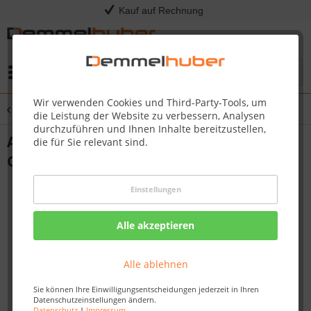
Kauf auf Rechnung
Menü
Wir verwenden Cookies und Third-Party-Tools, um
Übersicht
Alu-Vorgartenzaun CHAUSSEE
die Leistung der Website zu verbessern, Analysen
durchzuführen und Ihnen Inhalte bereitzustellen,
Alu-Anschlagpfosten für Alu-Einzeltor
die für Sie relevant sind.
CHAUSSEE / CIRCLE
Einstellungen
Alle akzeptieren
Alle ablehnen
Sie können Ihre Einwilligungsentscheidungen jederzeit in Ihren
Datenschutzeinstellungen ändern.
Datenschutz
|
Impressum