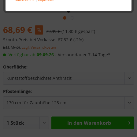
68,69 €
79,99 €
(11,30 € gespart)
Skonto-Preis bei Vorkasse: 67,32 € (-2%)
inkl. MwSt.
zzgl. Versandkosten
Verfügbar ab
09.09.26
- Versanddauer 7-14 Tage*
Oberfläche:
Pfostenlänge:
In den
Warenkorb