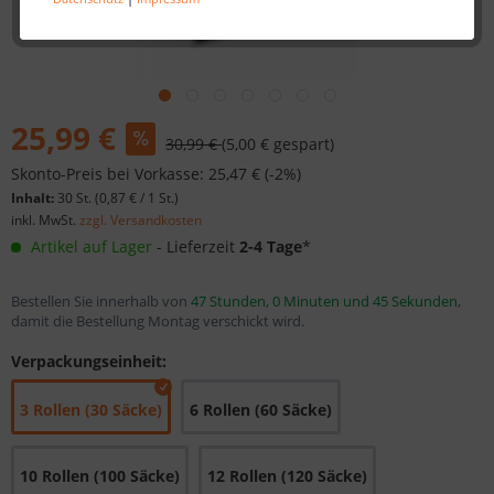
25,99 €
30,99 €
(5,00 € gespart)
Skonto-Preis bei Vorkasse: 25,47 € (-2%)
Inhalt:
30 St. (
0,87 €
/ 1 St.)
inkl. MwSt.
zzgl. Versandkosten
Artikel auf Lager
- Lieferzeit
2-4 Tage
*
Bestellen Sie innerhalb von
47 Stunden, 0 Minuten und 45 Sekunden
,
damit die Bestellung Montag verschickt wird.
Verpackungseinheit:
3 Rollen (30 Säcke)
6 Rollen (60 Säcke)
10 Rollen (100 Säcke)
12 Rollen (120 Säcke)