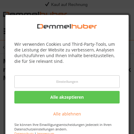
Kauf auf Rechnung
Menü
Wir verwenden Cookies und Third-Party-Tools, um
Übersicht
Gartenhelfer & Dekoration
die Leistung der Website zu verbessern, Analysen
durchzuführen und Ihnen Inhalte bereitzustellen,
Müllsäcke 240 L extrastark 60 µm
die für Sie relevant sind.
reißfest Müllbeutel Abfallbeutel Müllsack
Mülltüte Abfallsäcke
Einstellungen
Alle akzeptieren
Alle ablehnen
Sie können Ihre Einwilligungsentscheidungen jederzeit in Ihren
Datenschutzeinstellungen ändern.
Datenschutz
|
Impressum