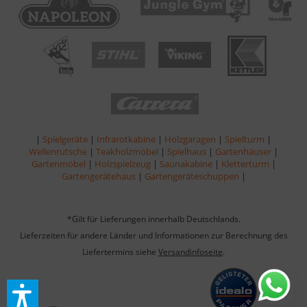
|
Spielgeräte
|
Infrarotkabine
|
Holzgaragen
|
Spielturm
|
Wellenrutsche
|
Teakholzmöbel
|
Spielhaus
|
Gartenhäuser
|
Gartenmöbel
|
Holzspielzeug
|
Saunakabine
|
Kletterturm
|
Gartengerätehaus
|
Gartengeräteschuppen
|
*Gilt für Lieferungen innerhalb Deutschlands.
Lieferzeiten für andere Länder und Informationen zur Berechnung des
Liefertermins siehe
Versandinfoseite
.