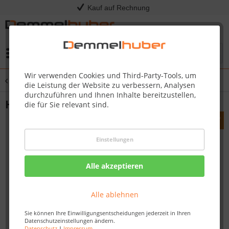
Kauf auf Rechnung
Menü
Wir verwenden Cookies und Third-Party-Tools, um
Übersicht
STIHL Markenshop
die Leistung der Website zu verbessern, Analysen
durchzuführen und Ihnen Inhalte bereitzustellen,
Hoodie Orange
die für Sie relevant sind.
Einstellungen
Alle akzeptieren
Alle ablehnen
Sie können Ihre Einwilligungsentscheidungen jederzeit in Ihren
Datenschutzeinstellungen ändern.
Datenschutz
|
Impressum