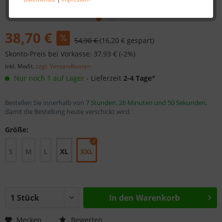
38,70 €
54,90 €
(16,20 € gespart)
Skonto-Preis bei Vorkasse: 37,93 € (-2%)
inkl. MwSt.
zzgl. Versandkosten
Nur noch 1 auf Lager
- Lieferzeit
2-4 Tage
*
Bestellen Sie innerhalb von
7 Stunden, 26 Minuten und 50 Sekunden
,
damit die Bestellung heute verschickt wird.
Größe:
S
M
L
XL
XXL
In den
Warenkorb
Merken
Bewerten