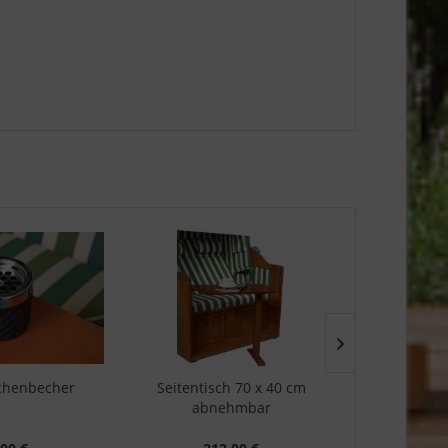
chenbecher
Seitentisch 70 x 40 cm
PE-
abnehmbar