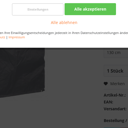
Best-Preis-
Alle akzeptieren
Einstellungen
Nur noch 
Alle ablehnen
Bestellen Sie 
Sekunden
, da
en Ihre Einwilligungsentscheidungen jederzeit in Ihren Datenschutzeinstellungen ände
hutz
|
Impressum
Strandkorbb
Merken
Artikel-Nr.:
EAN:
Versandart:
Bestellung /