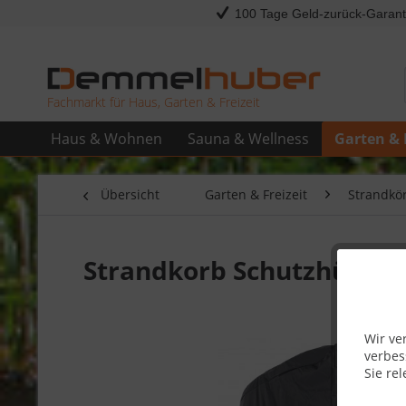
100 Tage Geld-zurück-Garant
Fachmarkt für Haus, Garten & Freizeit
Haus & Wohnen
Sauna & Wellness
Garten & 
Übersicht
Garten & Freizeit
Strandkö
Strandkorb Schutzhülle a
Wir ve
verbes
Sie rel