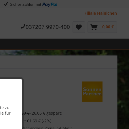
Sicher zahlen mit
Filiale Hainichen
037207 9970-400
0,00 €
te zu
€
ie für
89,00 €
(26,05 € gespart)
 bei Vorkasse: 61,69 € (-2%)
Lieferung
deutschlandweit, Preise inkl. MwSt.