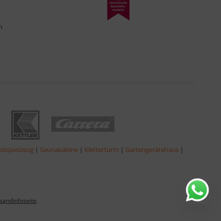
n
lzspielzeug
|
Saunakabine
|
Kletterturm
|
Gartengerätehaus
|
sandinfoseite
.