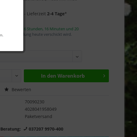
Garantie
1 auf Lager
- Lieferzeit
2-4 Tage
*
innerhalb von
6 Stunden, 16 Minuten und 20
mit die Bestellung heute verschickt wird.
rn.
reite:
In den
Warenkorb
Bewerten
70090230
4028041958049
Paketversand
 Beratung:
037207 9970-400