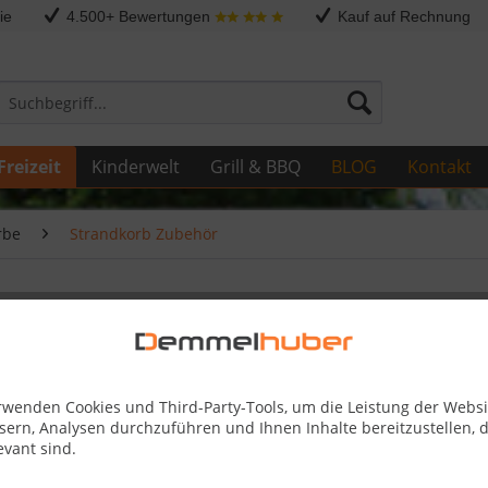
ie
4.500+ Bewertungen
Kauf auf Rechnung
Freizeit
Kinderwelt
Grill & BBQ
BLOG
Kontakt
rbe
Strandkorb Zubehör
nthrazit
rwenden Cookies und Third-Party-Tools, um die Leistung der Websi
62,95 
sern, Analysen durchzuführen und Ihnen Inhalte bereitzustellen, d
evant sind.
Skonto-Preis
Kostenlose 