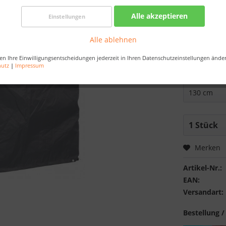
Best-Preis-
Alle akzeptieren
Einstellungen
Nur noch 
Alle ablehnen
Bestellen Sie 
Sekunden
, da
en Ihre Einwilligungsentscheidungen jederzeit in Ihren Datenschutzeinstellungen ände
hutz
|
Impressum
Strandkorbb
Merken
Artikel-Nr.:
EAN:
Versandart:
Bestellung /