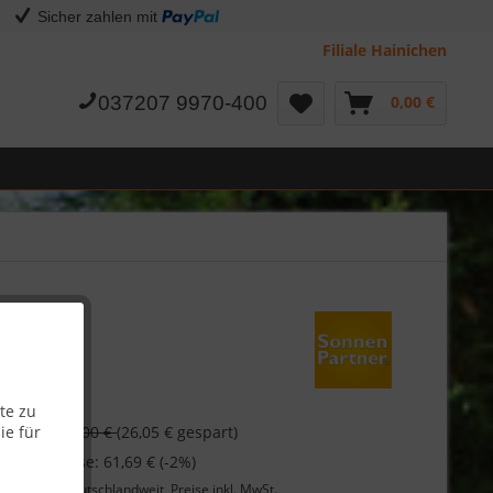
Sicher zahlen mit
Filiale Hainichen
037207 9970-400
0,00 €
te zu
€
ie für
89,00 €
(26,05 € gespart)
 bei Vorkasse: 61,69 € (-2%)
Lieferung
deutschlandweit, Preise inkl. MwSt.