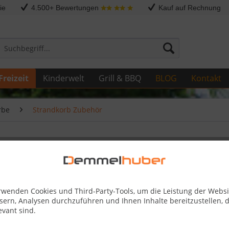
ie
4.500+ Bewertungen
Kauf auf Rechnung
Freizeit
Kinderwelt
Grill & BBQ
BLOG
Kontakt
rbe
Strandkorb Zubehör
nthrazit
rwenden Cookies und Third-Party-Tools, um die Leistung der Websi
62,95 
sern, Analysen durchzuführen und Ihnen Inhalte bereitzustellen, d
evant sind.
Skonto-Preis
Kostenlose 