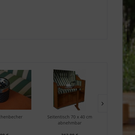
chenbecher
Seitentisch 70 x 40 cm
PE-
abnehmbar