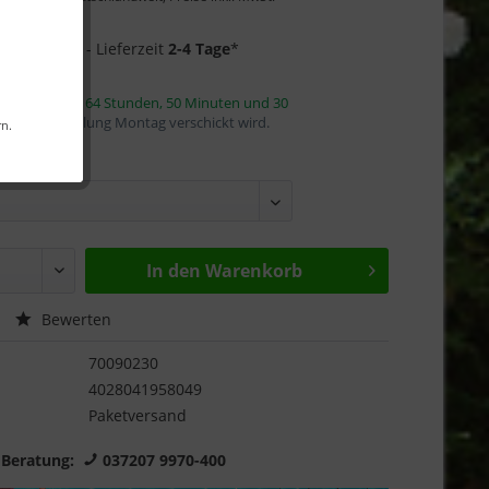
Garantie
1 auf Lager
- Lieferzeit
2-4 Tage
*
innerhalb von
64 Stunden, 50 Minuten und 29
mit die Bestellung Montag verschickt wird.
rn.
reite:
In den
Warenkorb
Bewerten
70090230
4028041958049
Paketversand
 Beratung:
037207 9970-400