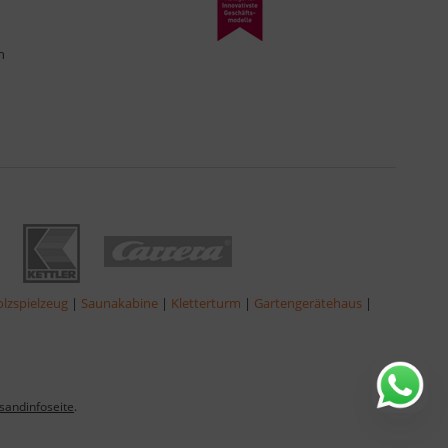
n
lzspielzeug
|
Saunakabine
|
Kletterturm
|
Gartengerätehaus
|
sandinfoseite
.