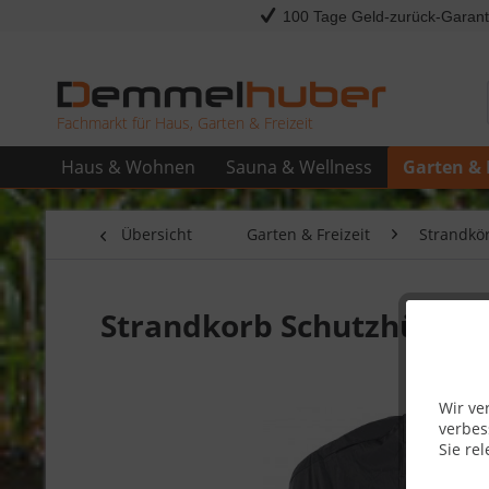
100 Tage Geld-zurück-Garant
Fachmarkt für Haus, Garten & Freizeit
Haus & Wohnen
Sauna & Wellness
Garten & 
Übersicht
Garten & Freizeit
Strandkö
Strandkorb Schutzhülle a
Wir ve
verbes
Sie rel