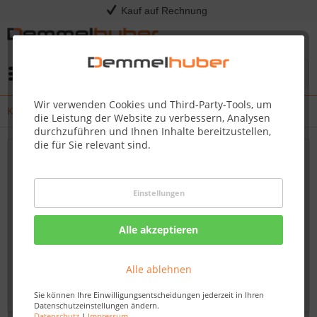
Kauf auf Rechnung
Menü
Wir verwenden Cookies und Third-Party-Tools, um
Kress - Release Notes
die Leistung der Website zu verbessern, Analysen
durchzuführen und Ihnen Inhalte bereitzustellen,
die für Sie relevant sind.
Neueste Updates und Firmware-Verbesserungen
für Ihren Kress Mission RTKn – Bleiben Sie
Einstellungen
immer auf dem Laufenden
Willkommen auf unserem Blog, Ihrem verlässlichen
Alle akzeptieren
Fachhändler für Kress-Produkte. Hier finden Sie
umfassende und aktuelle Informationen zu Firmware-
Alle ablehnen
Updates und Verbesserungen für den Kress Mission...
mehr erfahren »
Sie können Ihre Einwilligungsentscheidungen jederzeit in Ihren
Datenschutzeinstellungen ändern.
Datenschutz
|
Impressum