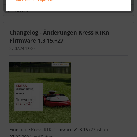
Filtern
Changelog - Änderungen Kress RTKn
Firmware 1.3.15.+27
27.02.24 12:00
Eine neue Kress RTK-Firmware v1.3.15+27 ist ab
27.02.2024 verfügbar