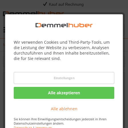
Kauf auf Rechnung
Menü
Wir verwenden Cookies und Third-Party-Tools, um
News
die Leistung der Website zu verbessern, Analysen
durchzuführen und Ihnen Inhalte bereitzustellen,
die für Sie relevant sind.
Filtern
Einstellungen
Innentüren kaufen: Qualität und Design
für jedes Budget - Demmelhuber
Alle akzeptieren
Von: Nadine Wagner
28.09.23 07:45
Alle ablehnen
Sie können Ihre Einwilligungsentscheidungen jederzeit in Ihren
Datenschutzeinstellungen ändern.
Datenschutz
|
Impressum