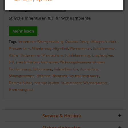
Stilvolle Innentüren für Ihr Wohnambiente.
Mehr lesen
Tags:
Innentüren
,
Raumgestaltung
,
Qualität
,
Design
,
Budget
,
Vielfalt
,
Preisattraktiv
,
Mittelpreisig
,
High-End
,
Wohnzimmer
,
Schlafzimmer
,
Küche
,
Badezimmer
,
Privatsphäre
,
Schalldämmung
,
Langlebigkeit
,
Stil
,
Trends
,
Farben
,
Bauherren
,
Wohnungsbauunternehmen
,
Fachberatung
,
Stilberatung
,
Aufmaß vor Ort
,
Ausstellung
,
Montageservice
,
Holztöne
,
Natürlich
,
Neutral
,
Inspiration
,
Demmelhuber
,
Innentür kaufen
,
Raumtrenner
,
Wohnambiente
,
Einrichtungsstil
Service & Hotline