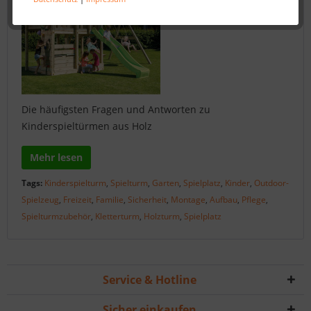
Die häufigsten Fragen und Antworten zu
Kinderspieltürmen aus Holz
Mehr lesen
Tags:
Kinderspielturm
,
Spielturm
,
Garten
,
Spielplatz
,
Kinder
,
Outdoor-
Spielzeug
,
Freizeit
,
Familie
,
Sicherheit
,
Montage
,
Aufbau
,
Pflege
,
Spielturmzubehör
,
Kletterturm
,
Holzturm
,
Spielplatz
Service & Hotline
Sicher einkaufen