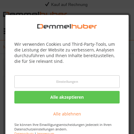
Kauf auf Rechnung
Menü
Wir verwenden Cookies und Third-Party-Tools, um
News
die Leistung der Website zu verbessern, Analysen
durchzuführen und Ihnen Inhalte bereitzustellen,
die für Sie relevant sind.
Filtern
Einstellungen
FAQ - Kinderspielturm aus Holz für den
eigenen Garten
Alle akzeptieren
Von: Nadine Wagner
31.03.23 10:00
Alle ablehnen
Sie können Ihre Einwilligungsentscheidungen jederzeit in Ihren
Datenschutzeinstellungen ändern.
Datenschutz
|
Impressum