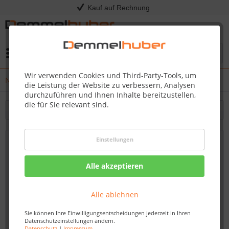
Kauf auf Rechnung
Menü
Wir verwenden Cookies und Third-Party-Tools, um
News
die Leistung der Website zu verbessern, Analysen
durchzuführen und Ihnen Inhalte bereitzustellen,
die für Sie relevant sind.
Filtern
Einstellungen
Exklusive Outdoor-Küchen bei
Demmelhuber: Entdecken Sie Ihr
Alle akzeptieren
Traumküchenparadies!
Von: Dirk Kommol
21.04.23 14:30
Alle ablehnen
Sie können Ihre Einwilligungsentscheidungen jederzeit in Ihren
Datenschutzeinstellungen ändern.
Datenschutz
|
Impressum