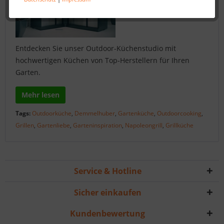
Entdecken Sie unser Outdoor-Küchenstudio mit
hochwertigen Küchen von Top-Herstellern für Ihren
Garten.
Mehr lesen
Tags:
Outdoorküche
,
Demmelhuber
,
Gartenküche
,
Outdoorcooking
,
Grillen
,
Gartenliebe
,
Garteninspiration
,
Napoleongrill
,
Grillküche
Service & Hotline
Sicher einkaufen
Kundenbewertung