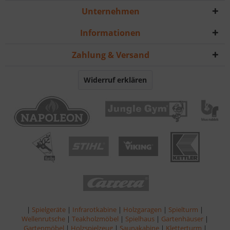
Unternehmen
Informationen
Zahlung & Versand
Widerruf erklären
|
Spielgeräte
|
Infrarotkabine
|
Holzgaragen
|
Spielturm
|
Wellenrutsche
|
Teakholzmöbel
|
Spielhaus
|
Gartenhäuser
|
Gartenmöbel
|
Holzspielzeug
|
Saunakabine
|
Kletterturm
|