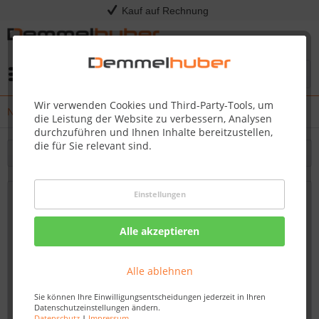
Kauf auf Rechnung
Menü
Wir verwenden Cookies und Third-Party-Tools, um
News
die Leistung der Website zu verbessern, Analysen
durchzuführen und Ihnen Inhalte bereitzustellen,
die für Sie relevant sind.
Filtern
Einstellungen
Raumteiler, Einbauschränke - Ihre Vision,
Unser Handwerk - Maßgeschneiderte
Alle akzeptieren
Raumgestaltung von Demmelhuber
Von: Nadine Wagner
20.10.23 07:15
Alle ablehnen
Sie können Ihre Einwilligungsentscheidungen jederzeit in Ihren
Datenschutzeinstellungen ändern.
Datenschutz
|
Impressum