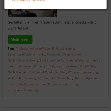
Gestalten Sie Ihren Traumraum - Jetzt entdecken und
weiterlesen!
Mehr lesen
Tags:
MaßgeschneiderteMöbel
,
Einbauschränke
,
BegehbareKleiderschränke
,
Raumteiler
,
Trennwände
,
NachhaltigesWohnen
,
Qualitätsmöbel
,
IndividuelleRaumgestaltung
,
Raumoptimierung
,
WohnraumDesign
,
UmweltfreundlicheMöbel
,
Nachhaltigkeitslösungen
,
MöbelnnachMaß
,
Wohnraumgestaltung
,
WohlfühlenZuhause
,
DemmelhuberOnlineshop
,
DeutscheQualität
,
ExpertenfürRaumgestaltung
,
PersönllicheBeratung
,
ProfessionelleMontage