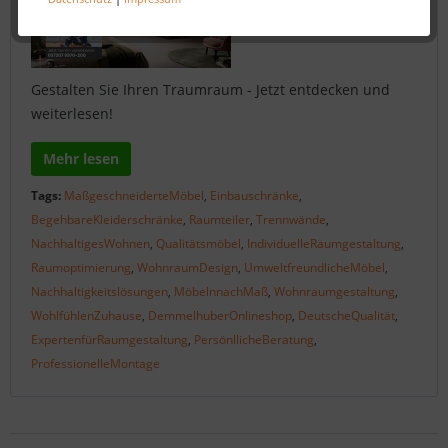
Gestalten Sie Ihren Traumraum - Jetzt entdecken und
weiterlesen!
Mehr lesen
Tags:
MaßgeschneiderteMöbel
,
Einbauschränke
,
BegehbareKleiderschränke
,
Raumteiler
,
Trennwände
,
NachhaltigesWohnen
,
Qualitätsmöbel
,
IndividuelleRaumgestaltung
,
Raumoptimierung
,
WohnraumDesign
,
UmweltfreundlicheMöbel
,
Nachhaltigkeitslösungen
,
MöbelnnachMaß
,
Wohnraumgestaltung
,
WohlfühlenZuhause
,
DemmelhuberOnlineshop
,
DeutscheQualität
,
ExpertenfürRaumgestaltung
,
PersönllicheBeratung
,
ProfessionelleMontage