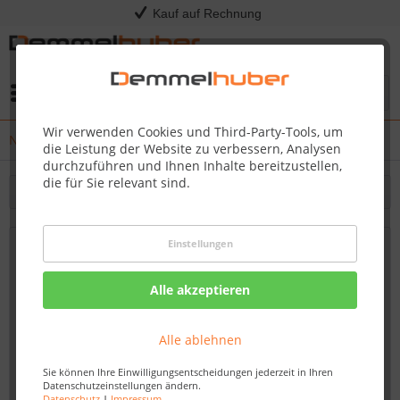
Kauf auf Rechnung
Menü
Wir verwenden Cookies und Third-Party-Tools, um
News
die Leistung der Website zu verbessern, Analysen
durchzuführen und Ihnen Inhalte bereitzustellen,
die für Sie relevant sind.
Filtern
Einstellungen
Raumteiler, Einbauschränke - Ihre Vision,
Unser Handwerk - Maßgeschneiderte
Alle akzeptieren
Raumgestaltung von Demmelhuber
Von: Nadine Wagner
20.10.23 07:15
Alle ablehnen
Sie können Ihre Einwilligungsentscheidungen jederzeit in Ihren
Datenschutzeinstellungen ändern.
Datenschutz
|
Impressum