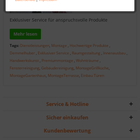
Exklusiver Service für anspruchsvolle Produkte
Mehr lesen
Tags:
Dienstleistungen
,
Montage
,
Hochwertige Produkte
,
Demmelhuber
,
Exklusiver Service
,
Raumgestaltung
,
Innenausbau
,
Handwerkskunst
,
Premiummontage
,
Wohnträume
,
Fensterreinigung
,
Gebäudereinigung
,
MontageGrillküche
,
MontageGartenhaus
,
MontageTerrasse
,
Einbau Türen
Service & Hotline
Sicher einkaufen
Kundenbewertung