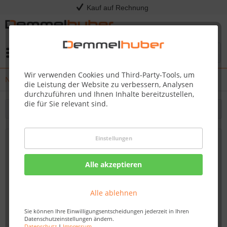
Kauf auf Rechnung
Menü
Wir verwenden Cookies und Third-Party-Tools, um
News
die Leistung der Website zu verbessern, Analysen
durchzuführen und Ihnen Inhalte bereitzustellen,
die für Sie relevant sind.
Filtern
Einstellungen
Demmelhuber: Perfekte Dienstleistungen
für exklusive Produkte
Alle akzeptieren
Von: Nadine Wagner
10.11.23 13:00
Alle ablehnen
Sie können Ihre Einwilligungsentscheidungen jederzeit in Ihren
Datenschutzeinstellungen ändern.
Datenschutz
|
Impressum