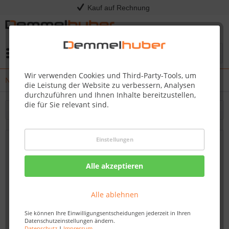
Kauf auf Rechnung
Menü
Wir verwenden Cookies und Third-Party-Tools, um
News
die Leistung der Website zu verbessern, Analysen
durchzuführen und Ihnen Inhalte bereitzustellen,
die für Sie relevant sind.
Filtern
Einstellungen
Demmelhuber: Perfekte Dienstleistungen
für exklusive Produkte
Alle akzeptieren
Von: Nadine Wagner
10.11.23 13:00
Alle ablehnen
Sie können Ihre Einwilligungsentscheidungen jederzeit in Ihren
Datenschutzeinstellungen ändern.
Datenschutz
|
Impressum