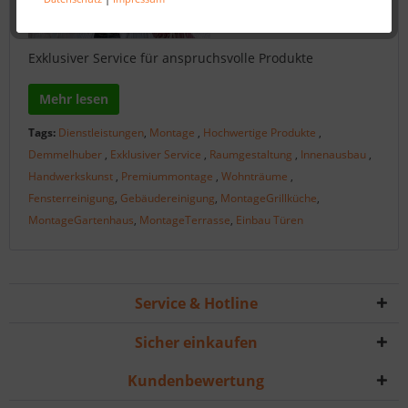
Exklusiver Service für anspruchsvolle Produkte
Mehr lesen
Tags:
Dienstleistungen
,
Montage
,
Hochwertige Produkte
,
Demmelhuber
,
Exklusiver Service
,
Raumgestaltung
,
Innenausbau
,
Handwerkskunst
,
Premiummontage
,
Wohnträume
,
Fensterreinigung
,
Gebäudereinigung
,
MontageGrillküche
,
MontageGartenhaus
,
MontageTerrasse
,
Einbau Türen
Service & Hotline
Sicher einkaufen
Kundenbewertung