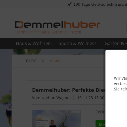
100 Tage Geld-zurück-Garant
Fachmarkt für Haus, Garten & Freizeit
Haus & Wohnen
Sauna & Wellness
Garten & F
BLOG
News
Wir ve
verbes
Sie rel
Demmelhuber: Perfekte Dienstleistu
Von: Nadine Wagner
10.11.23 13:00
Exklusiver Servi
Mehr lesen