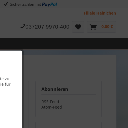
Sicher zahlen mit
Filiale Hainichen
037207 9970-400
0,00 €
te zu
ie für
Abonnieren
RSS-Feed
Atom-Feed