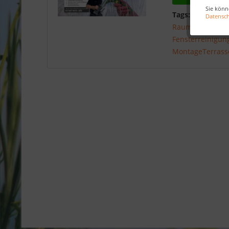
Sie könn
Tags:
Dienstleis
Datensc
Raumgestaltun
Fensterreinigun
MontageTerrass