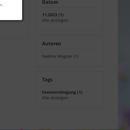
Datum
rn.
r Service
,
11.2023 (1)
e
,
Alle anzeigen
Autoren
Nadine Wagner (1)
Tags
Fensterreinigung (1)
Alle anzeigen