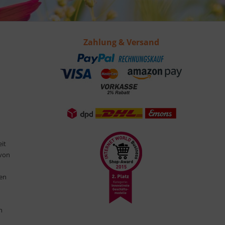
Zahlung & Versand
eit
 von
ten
n