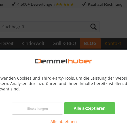
ie
4.500+ Bewertungen
Kauf auf Rechnung
reizeit
Kinderwelt
Grill & BBQ
BLOG
Kontakt
rwenden Cookies und Third-Party-Tools, um die Leistung der Websi
sern, Analysen durchzuführen und Ihnen Inhalte bereitzustellen, d
evant sind.
ngen für exklusive Produkte
Alle akzeptieren
Einstellungen
ce für anspruchsvolle Produkte
Alle ablehnen