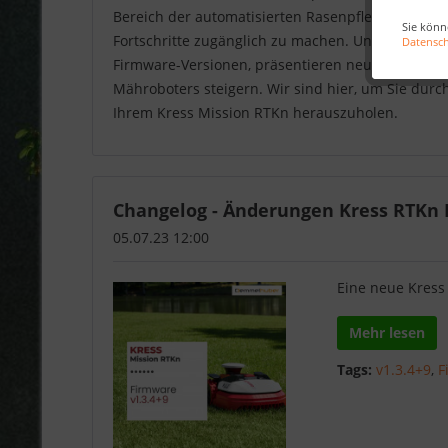
Bereich der automatisierten Rasenpflege legen w
Sie könn
Fortschritte zugänglich zu machen. Unsere Beiträ
Datensc
Firmware-Versionen, präsentieren neue Funktionen
Mähroboters steigern. Wir sind hier, um Sie dur
Ihrem Kress Mission RTKn herauszuholen.
Changelog - Änderungen Kress RTKn F
05.07.23 12:00
Eine neue Kress
Mehr lesen
Tags:
v1.3.4+9
,
F