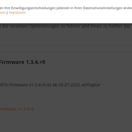
ir großen Wert darauf, Ihnen die neuesten Entwicklungen und tec
en Ihre Einwilligungsentscheidungen jederzeit in Ihren Datenschutzeinstellungen ände
ge bieten Ihnen tiefgehende Einblicke in jede Veröffentlichung ne
hutz
|
Impressum
 und erklären, wie diese die Effizienz und Benutzerfreundlichkeit
ch die neuesten Optimierungen zu führen und Ihnen zu helfen, das
irmware 1.3.4.+9
 RTK-Firmware v1.3.4+9 ist ab 05.07.2023 verfügbar
irmware
,
v1.3.4+9