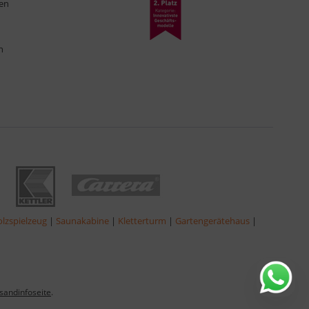
ten
n
lzspielzeug
|
Saunakabine
|
Kletterturm
|
Gartengerätehaus
|
sandinfoseite
.