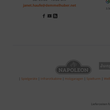
janet.haufe@demmelhuber.net
3.5
|
Spielgeräte
|
Infrarotkabine
|
Holzgaragen
|
Spielturm
|
Wel
Lieferzeiten 