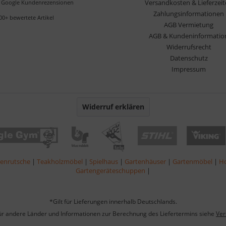
Versandkosten & Lieferzei
Google Kundenrezensionen
Zahlungsinformationen
00+ bewertete Artikel
AGB Vermietung
AGB & Kundeninformatio
Widerrufsrecht
Datenschutz
Impressum
Widerruf erklären
lenrutsche
|
Teakholzmöbel
|
Spielhaus
|
Gartenhäuser
|
Gartenmöbel
|
Ho
Gartengeräteschuppen
|
*Gilt für Lieferungen innerhalb Deutschlands.
für andere Länder und Informationen zur Berechnung des Liefertermins siehe
Ver