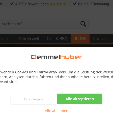
ie
4.500+ Bewertungen
Kauf auf Rechnung
reizeit
Kinderwelt
Grill & BBQ
BLOG
Kontakt
rwenden Cookies und Third-Party-Tools, um die Leistung der Websi
sern, Analysen durchzuführen und Ihnen Inhalte bereitzustellen, d
evant sind.
mware-Verbesserungen für Ihren K
ie immer auf dem Laufenden
Alle akzeptieren
Einstellungen
n Fachhändler für Kress-Produkte. Hier finden Sie umfassende und
Alle ablehnen
rungen für den Kress Mission RTKn Rasenmähroboter. Als Spezial