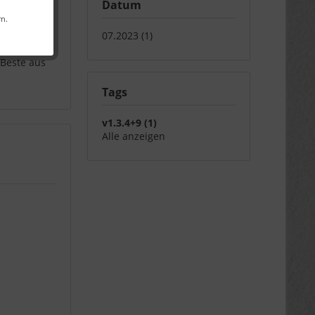
Datum
hnischen
rn.
uer
07.2023 (1)
 Ihres
 Beste aus
Tags
v1.3.4+9 (1)
Alle anzeigen