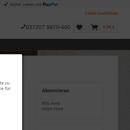
Sicher zahlen mit
Filiale Hainichen
037207 9970-400
0,00 €
te zu
ie für
Abonnieren
ress
RSS-Feed
Atom-Feed
 aktuelle
isten im