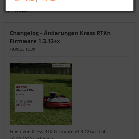
Filtern
Changelog - Änderungen Kress RTKn
Firmware 1.3.12+x
19.09.23 12:00
Eine neue Kress RTK-Firmware v1.3.12+x ist ab
19.09.2023 verfügbar