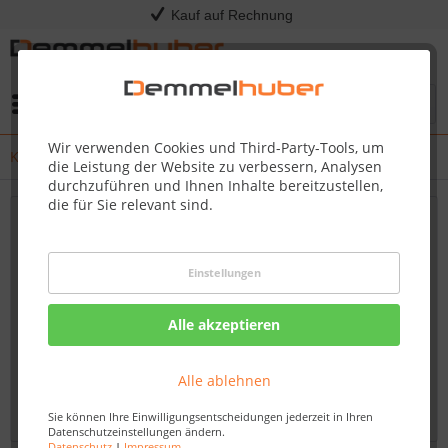
Kauf auf Rechnung
Menü
Wir verwenden Cookies und Third-Party-Tools, um
Kress - Release Notes
die Leistung der Website zu verbessern, Analysen
durchzuführen und Ihnen Inhalte bereitzustellen,
die für Sie relevant sind.
Neueste Updates und Firmware-Verbesserungen
für Ihren Kress Mission RTKn – Bleiben Sie
Einstellungen
immer auf dem Laufenden
Willkommen auf unserem Blog, Ihrem verlässlichen
Alle akzeptieren
Fachhändler für Kress-Produkte. Hier finden Sie
umfassende und aktuelle Informationen zu Firmware-
Alle ablehnen
Updates und Verbesserungen für den Kress Mission...
mehr erfahren »
Sie können Ihre Einwilligungsentscheidungen jederzeit in Ihren
Datenschutzeinstellungen ändern.
Datenschutz
|
Impressum