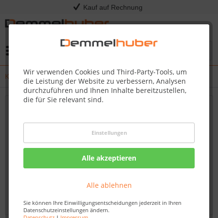
Kauf auf Rechnung
Menü
Wir verwenden Cookies und Third-Party-Tools, um
Kress - Release Notes
die Leistung der Website zu verbessern, Analysen
durchzuführen und Ihnen Inhalte bereitzustellen,
die für Sie relevant sind.
Neueste Updates und Firmware-Verbesserungen
für Ihren Kress Mission RTKn – Bleiben Sie
Einstellungen
immer auf dem Laufenden
Willkommen auf unserem Blog, Ihrem verlässlichen
Alle akzeptieren
Fachhändler für Kress-Produkte. Hier finden Sie
umfassende und aktuelle Informationen zu Firmware-
Alle ablehnen
Updates und Verbesserungen für den Kress Mission...
mehr erfahren »
Sie können Ihre Einwilligungsentscheidungen jederzeit in Ihren
Datenschutzeinstellungen ändern.
Datenschutz
|
Impressum