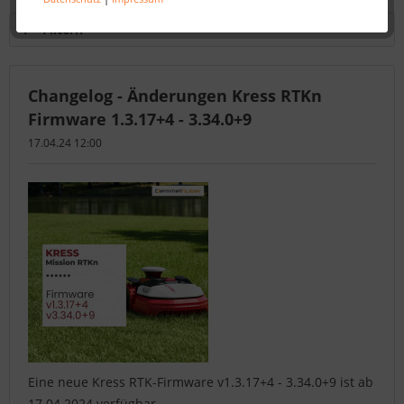
Filtern
Changelog - Änderungen Kress RTKn
Firmware 1.3.17+4 - 3.34.0+9
17.04.24 12:00
Eine neue Kress RTK-Firmware v1.3.17+4 - 3.34.0+9 ist ab
17.04.2024 verfügbar