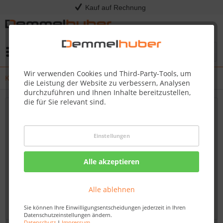
Kauf auf Rechnung
Menü
Wir verwenden Cookies und Third-Party-Tools, um
Kress - Release Notes
die Leistung der Website zu verbessern, Analysen
durchzuführen und Ihnen Inhalte bereitzustellen,
die für Sie relevant sind.
Neueste Updates und Firmware-Verbesserungen
für Ihren Kress Mission RTKn – Bleiben Sie
Einstellungen
immer auf dem Laufenden
Willkommen auf unserem Blog, Ihrem verlässlichen
Alle akzeptieren
Fachhändler für Kress-Produkte. Hier finden Sie
umfassende und aktuelle Informationen zu Firmware-
Alle ablehnen
Updates und Verbesserungen für den Kress Mission...
mehr erfahren »
Sie können Ihre Einwilligungsentscheidungen jederzeit in Ihren
Datenschutzeinstellungen ändern.
Datenschutz
|
Impressum