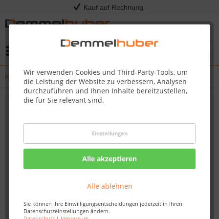
Kauf auf Rechnung
Menü
Wir verwenden Cookies und Third-Party-Tools, um
Kress - Release Notes
die Leistung der Website zu verbessern, Analysen
durchzuführen und Ihnen Inhalte bereitzustellen,
die für Sie relevant sind.
Neueste Updates und Firmware-Verbesserungen
für Ihren Kress Mission RTKn – Bleiben Sie
Einstellungen
immer auf dem Laufenden
Willkommen auf unserem Blog, Ihrem verlässlichen
Alle akzeptieren
Fachhändler für Kress-Produkte. Hier finden Sie
umfassende und aktuelle Informationen zu Firmware-
Alle ablehnen
Updates und Verbesserungen für den Kress Mission...
mehr erfahren »
Sie können Ihre Einwilligungsentscheidungen jederzeit in Ihren
Datenschutzeinstellungen ändern.
Datenschutz
|
Impressum