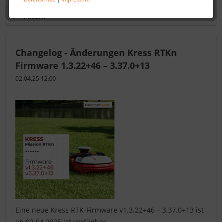
Filtern
Changelog - Änderungen Kress RTKn
Firmware 1.3.22+46 – 3.37.0+13
02.04.25 12:00
Eine neue Kress RTK-Firmware v1.3.22+46 – 3.37.0+13 ist
ab 02.04.2025 ist verfügbar