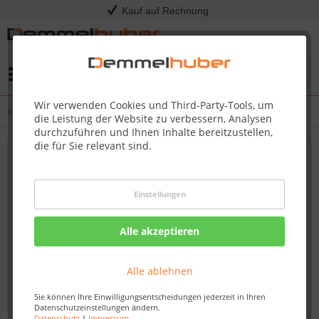
Kauf auf Rechnung
Menü
Wir verwenden Cookies und Third-Party-Tools, um
Kress - Release Notes
die Leistung der Website zu verbessern, Analysen
durchzuführen und Ihnen Inhalte bereitzustellen,
die für Sie relevant sind.
Neueste Updates und Firmware-Verbesserungen
für Ihren Kress Mission RTKn – Bleiben Sie
Einstellungen
immer auf dem Laufenden
Willkommen auf unserem Blog, Ihrem verlässlichen
Alle akzeptieren
Fachhändler für Kress-Produkte. Hier finden Sie
umfassende und aktuelle Informationen zu Firmware-
Alle ablehnen
Updates und Verbesserungen für den Kress Mission...
mehr erfahren »
Sie können Ihre Einwilligungsentscheidungen jederzeit in Ihren
Datenschutzeinstellungen ändern.
Datenschutz
|
Impressum